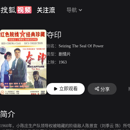
导航
夺印
别名：
Seizing The Seal Of Power
类型：
剧情片
上映：
1963
立即观看
分享
简介
1960年，小陈庄生产队领导权被暗藏的阶级敌人陈景宜（刘季云 饰）