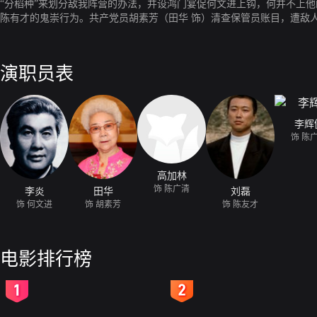
“分稻种”来划分敌我阵营的办法，并设鸿门宴促何文进上钩，何并不上
陈有才的鬼崇行为。共产党员胡素芳（田华 饰）清查保管员账目，遭敌
了眼睛，在斗争最激烈的时刻，勇敢地站在了正义一边。
演职员表
李辉
饰 陈
高加林
饰 陈广清
李炎
田华
刘磊
饰 何文进
饰 胡素芳
饰 陈友才
电影排行榜
2
3