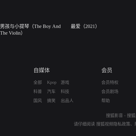
男孩与小提琴（The Boy And
最爱（2021）
The Violin）
自媒体
会员
全部
Kpop
游戏
会员特权
科普
汽车
科技
会员剧场
国风
搞笑
出品人
帮助
搜狐影音
-
搜狐
请仔细阅读
搜狐视频隐私政策
、