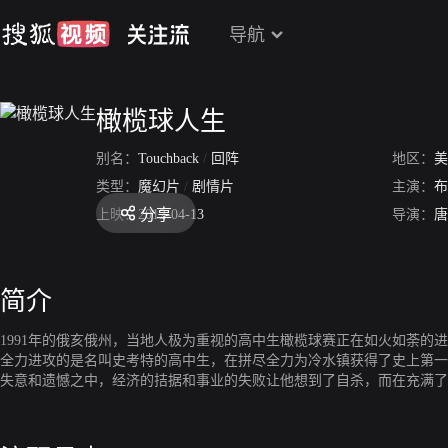
导航
橄榄球人生
别名：
Touchback
/
回阵
地区：
美
类型：
魔幻片
/
剧情片
主演：
布
分享
上映：
2012-04-13
导演：
唐
简介
1991年的俄亥俄州，当地人极为重视的高中生橄榄球赛正在如火如荼
全力进攻的是名叫史考特的高中生，在拼尽全力为冷水镇获得了史上第一
失意和遗憾之中，经济的拮据和事业的失败让他想到了自杀，而在充满了
竟然应验了，在个人利益和荣誉之间，欣喜若狂的史考特决定重新选择。