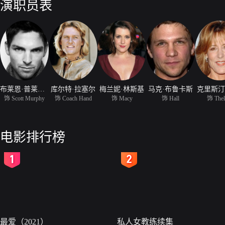
演职员表
布莱恩·普莱斯列
库尔特·拉塞尔
梅兰妮·林斯基
马克·布鲁卡斯
克里斯汀
饰 Scott Murphy
饰 Coach Hand
饰 Macy
饰 Hall
饰 The
电影排行榜
2
3
最爱（2021）
私人女教练续集