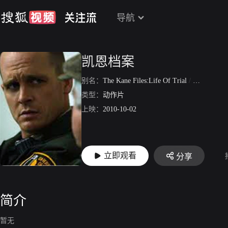
导航
凯恩档案
别名：
The Kane Files:Life Of Trial
/
凯恩档案:
类型：
动作片
上映：
2010-10-02
立即观看
分享
简介
暂无