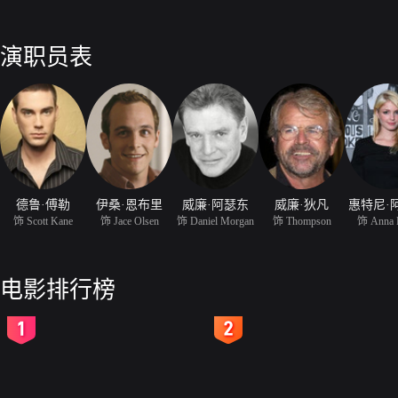
演职员表
德鲁·傅勒
伊桑·恩布里
威廉·阿瑟东
威廉·狄凡
惠特尼·
饰 Scott Kane
饰 Jace Olsen
饰 Daniel Morgan
饰 Thompson
饰 Anna 
电影排行榜
2
3