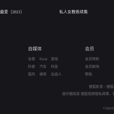
最爱（2021）
私人女教练续集
自媒体
会员
全部
Kpop
游戏
会员特权
科普
汽车
科技
会员剧场
国风
搞笑
出品人
帮助
搜狐影音
-
搜狐
请仔细阅读
搜狐视频隐私政策
、
Copyri