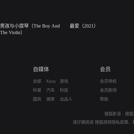
男孩与小提琴（The Boy And
最爱（2021）
The Violin）
自媒体
会员
全部
Kpop
游戏
会员特权
科普
汽车
科技
会员剧场
国风
搞笑
出品人
帮助
搜狐影音
-
搜狐
请仔细阅读
搜狐视频隐私政策
、