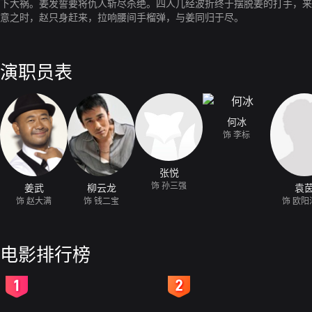
下大祸。姜发誓要将仇人斩尽杀绝。四人几经波折终于摆脱姜的打手，来
意之时，赵只身赶来，拉响腰间手榴弹，与姜同归于尽。
演职员表
何冰
饰 李标
张悦
饰 孙三强
姜武
柳云龙
袁
饰 赵大满
饰 钱二宝
饰 欧阳
电影排行榜
2
3