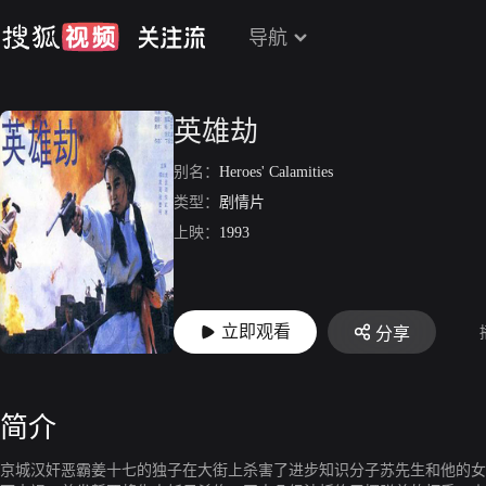
导航
英雄劫
别名：
Heroes' Calamities
类型：
剧情片
上映：
1993
立即观看
分享
简介
京城汉奸恶霸姜十七的独子在大街上杀害了进步知识分子苏先生和他的女