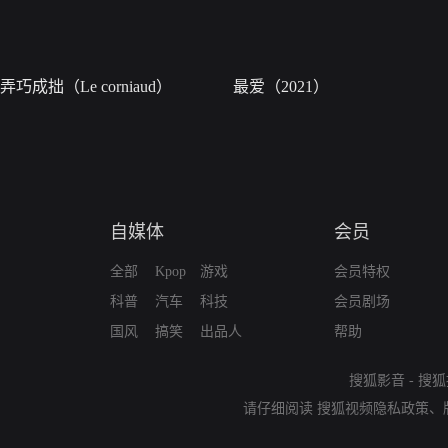
弄巧成拙（Le corniaud）
最爱（2021）
自媒体
会员
全部
Kpop
游戏
会员特权
科普
汽车
科技
会员剧场
国风
搞笑
出品人
帮助
搜狐影音
-
搜狐
请仔细阅读
搜狐视频隐私政策
、