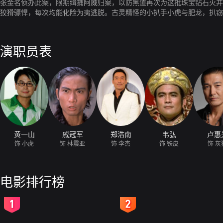
张金名侦办此案，限期缉捕阿威归案，以防黑道再次为这批珠宝钻石火并
狡猾骠悍，每次均能化险为夷逃脱。古灵精怪的小扒手小虎与肥龙，扒窃
离，险遭冷面杀手灭口。数日后，黑猴奉鹏哥之命，前来与冷面杀手交易
演职员表
黄一山
戚冠军
郑浩南
韦弘
卢惠
饰 小虎
饰 林震亚
饰 李杰
饰 铁皮
饰 灰
电影排行榜
2
3