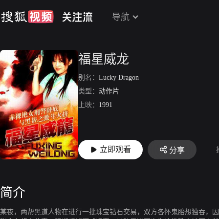
导航
福星威龙
别名：
Lucky Dragon
类型：
动作片
上映：
1991
立即观看
分享
简介
某夜，两帮黑道人物在进行一批珠宝钻石交易，双方各怀鬼胎想独吞，因