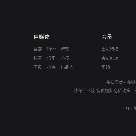
自媒体
会员
全部
Kpop
游戏
会员特权
科普
汽车
科技
会员剧场
国风
搞笑
出品人
帮助
搜狐影音
-
搜狐
请仔细阅读
搜狐视频隐私政策
、
Copyri