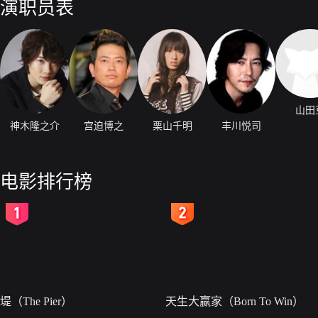
演职员表
山田
神木隆之介
宫迫博之
栗山千明
丰川悦司
电影排行榜
2
3
堤（The Pier）
天生大赢家（Born To Win）