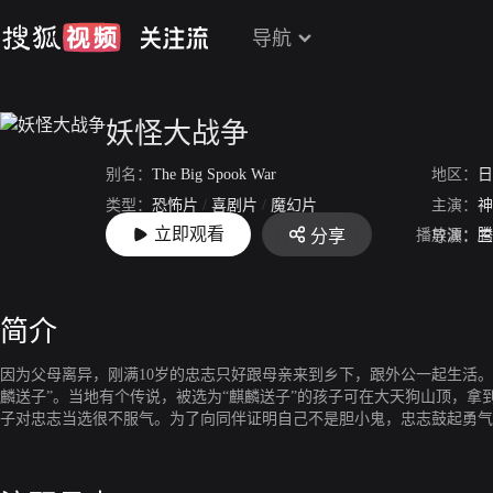
导航
妖怪大战争
别名：
The Big Spook War
地区：
日
类型：
恐怖片
/
喜剧片
/
魔幻片
主演：
神
立即观看
播放源：
腾
分享
上映：
2005-08-06
导演：
三
简介
因为父母离异，刚满10岁的忠志只好跟母亲来到乡下，跟外公一起生活
麟送子”。当地有个传说，被选为“麒麟送子”的孩子可在大天狗山顶，
子对忠志当选很不服气。为了向同伴证明自己不是胆小鬼，忠志鼓起勇气
颤抖的他被带到妖怪的家里。不久后，日本各地开始出现儿童失踪案，还