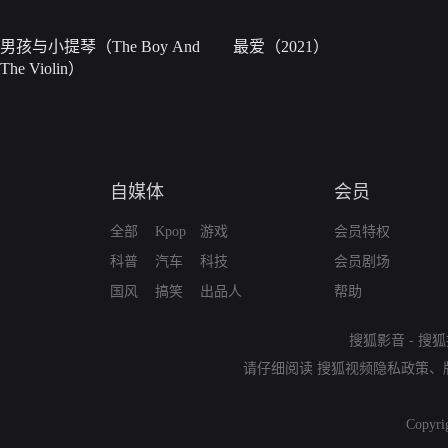
男孩与小提琴（The Boy And
最爱（2021）
The Violin）
自媒体
会员
全部
Kpop
游戏
会员特权
科普
汽车
科技
会员剧场
国风
搞笑
出品人
帮助
搜狐影音
-
搜狐
请仔细阅读
搜狐视频隐私政策
、
Copyri