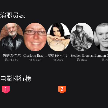
演职员表
伯纳德·希尔
Charlotte Bradley
安德莉亚·可儿
Stephen Brennan
Eamonn 
饰 John Joe
饰 Maisie
饰 Anne
饰 Miko
饰 Pa
电影排行榜
2
3