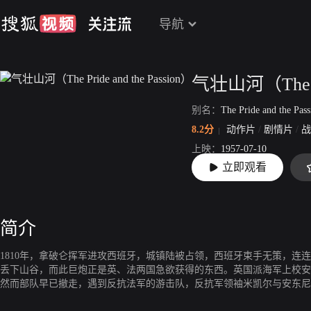
导航
别名：
The Pride and the Pass
8.2分
动作片
/
剧情片
/
战
上映：
1957-07-10
立即观看
片长：
131分48秒
简介
1810年，拿破仑挥军进攻西班牙，城镇陆被占领，西班牙束手无策，连
丢下山谷，而此巨炮正是英、法两国急欲获得的东西。英国派海军上校安
然而部队早已撤走，遇到反抗法军的游击队，反抗军领袖米凯尔与安东尼
军使用直到攻下艾维拉城再转让英国，安东尼同意：果然艾维拉一役，巨