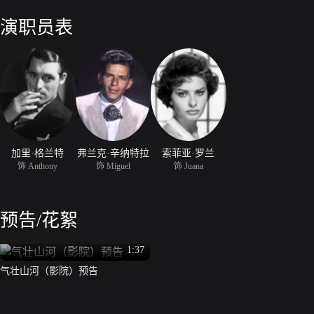
攻下艾维拉，安东尼完成任务，将巨炮运回英国！
演职员表
加里·格兰特
弗兰克·辛纳特拉
索菲亚·罗兰
饰 Anthony
饰 Miguel
饰 Juana
预告/花絮
1:37
气壮山河（影院）预告