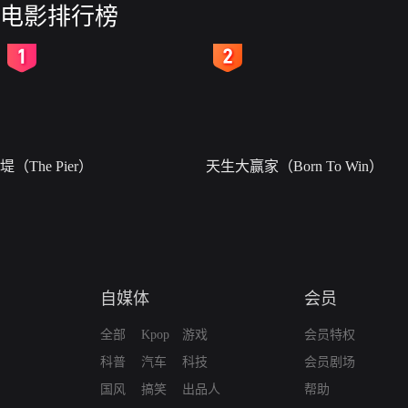
电影排行榜
2
3
堤（The Pier）
天生大赢家（Born To Win）
自媒体
会员
全部
Kpop
游戏
会员特权
科普
汽车
科技
会员剧场
国风
搞笑
出品人
帮助