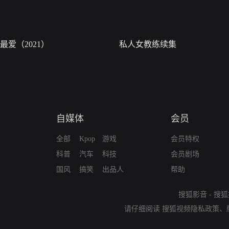
最爱（2021）
私人女教练续集
自媒体
会员
全部
Kpop
游戏
会员特权
科普
汽车
科技
会员剧场
国风
搞笑
出品人
帮助
搜狐影音
-
搜狐
请仔细阅读
搜狐视频隐私政策
、