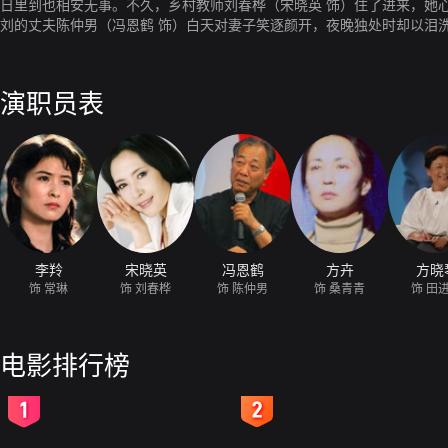
日里到也相安无事。不久，乡村教师刘春桦（宋晓英 饰）住了进来，她
刘的丈夫陈仲男（冯恩鹤 饰）白天对妻子笑逐颜开，夜晚独处时却以泪
惦念着学校里的孩子和同室的病友。
演职员表
李羚
宋晓英
冯恩鹤
方卉
方晓
饰 常琳
饰 刘春桦
饰 陈仲男
饰 桑青青
饰 田
电影排行榜
2
3