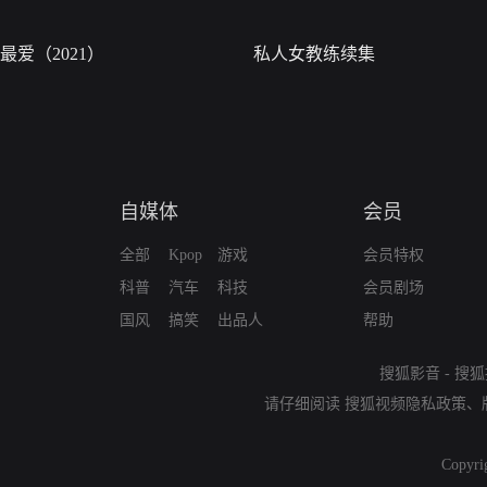
最爱（2021）
私人女教练续集
自媒体
会员
全部
Kpop
游戏
会员特权
科普
汽车
科技
会员剧场
国风
搞笑
出品人
帮助
搜狐影音
-
搜狐
请仔细阅读
搜狐视频隐私政策
、
Copyri