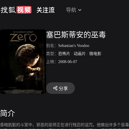
导航
塞巴斯蒂安的巫毒
别名：
Sebastian's Voodoo
类型：
恐怖片
/
动画片
/
微电影
上映：
2008-06-07
分享
简介
昏暗肮脏的斗室中，邪恶的巫师正在进行残忍的诅咒。他做出许多个巫毒