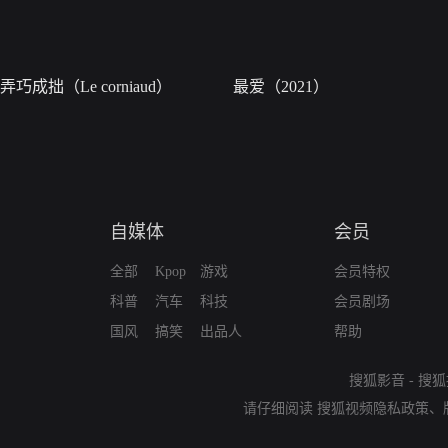
弄巧成拙（Le corniaud）
最爱（2021）
自媒体
会员
全部
Kpop
游戏
会员特权
科普
汽车
科技
会员剧场
国风
搞笑
出品人
帮助
搜狐影音
-
搜狐
请仔细阅读
搜狐视频隐私政策
、