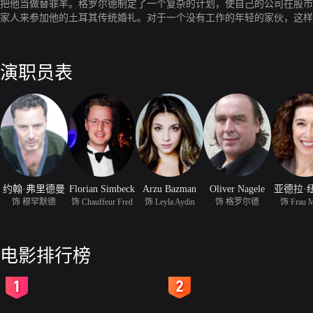
把他当做替罪羊。格罗尔德制定了一个复杂的计划，使自己的公司在股市
家人来参加他的土耳其传统婚礼。对于一个没有工作的年轻的家伙，这样
一个大轿车左右等候。做老板很好玩，但事情没有预期的那么简单。
演职员表
约翰·弗里德曼
Florian Simbeck
Arzu Bazman
Oliver Nagele
亚德拉·
饰 穆罕默德
饰 Chauffeur Fred
饰 Leyla Aydin
饰 格罗尔德
饰 Frau 
电影排行榜
2
3