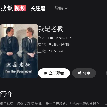
导航
我是老板
别名：
I'm the Boss now
类型：
喜剧片
/
剧情片
上映：
2007-11-20
立即观看
分享
简介
穆罕默德（约翰·弗里德曼 饰）是一个失败者，但他有一颗善良的心 ，以及迫