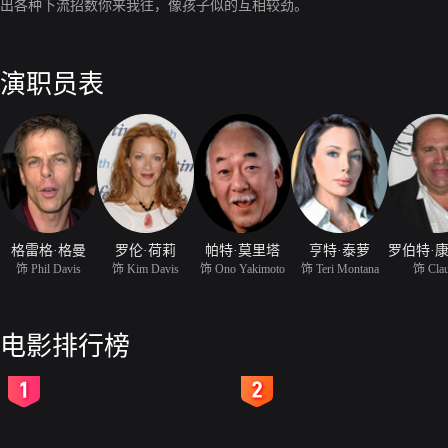
出各种下流招数你来我往，像孩子似的互相较劲。
演职员表
格雷格·格曼
罗伦·荷莉
帕特·莫里塔
亨特·泰萝
饰 Phil Davis
饰 Kim Davis
饰 Ono Yakimoto
饰 Teri Montana
饰 Cla
电影排行榜
2
3