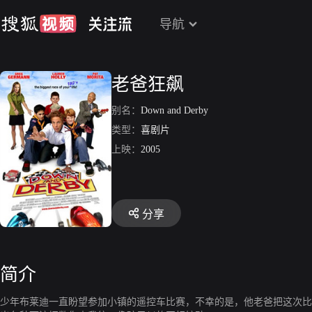
导航
老爸狂飙
别名：
Down and Derby
类型：
喜剧片
上映：
2005
分享
简介
少年布莱迪一直盼望参加小镇的遥控车比赛，不幸的是，他老爸把这次比