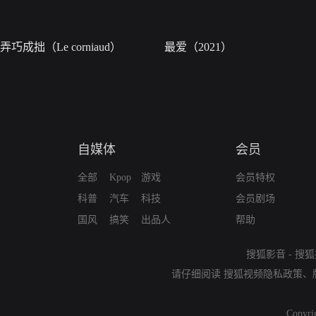
弄巧成拙（Le corniaud）
最爱（2021）
自媒体
会员
全部
Kpop
游戏
会员特权
科普
汽车
科技
会员剧场
国风
搞笑
出品人
帮助
搜狐影音
-
搜狐
请仔细阅读
搜狐视频隐私政策
、
Copyri