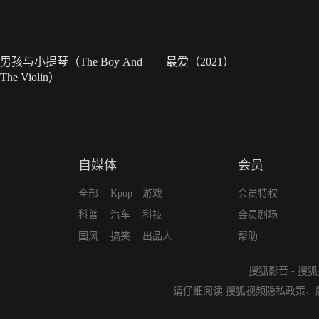
男孩与小提琴（The Boy And
最爱（2021）
The Violin）
自媒体
会员
全部
Kpop
游戏
会员特权
科普
汽车
科技
会员剧场
国风
搞笑
出品人
帮助
搜狐影音
-
搜狐
请仔细阅读
搜狐视频隐私政策
、