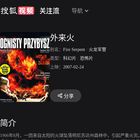
导航
外来火
别名：
Fire Serpent
/
火龙军警
类型：
科幻片
/
恐怖片
上映：
2007-02-24
分享
简介
1966年8月，一团来自太阳的火球坠落明尼苏达州森林中，引起严重