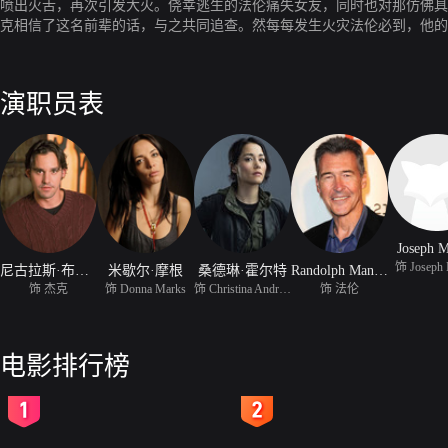
喷出火舌，再次引发大火。侥幸逃生的法伦痛失女友，同时也对那仿佛具
克相信了这名前辈的话，与之共同追查。然每每发生火灾法伦必到，他的
演职员表
Joseph M
饰 Joseph 
尼古拉斯·布兰登
米歇尔·摩根
桑德琳·霍尔特
Randolph Mantooth
饰 杰克
饰 Donna Marks
饰 Christina Andrews
饰 法伦
电影排行榜
2
3