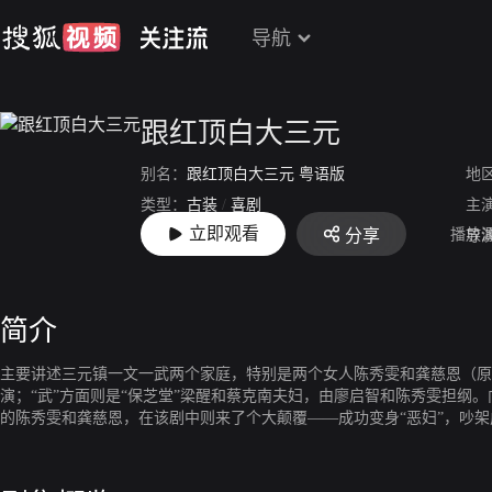
导航
跟红顶白大三元
别名：
跟红顶白大三元 粤语版
地
类型：
古装
/
喜剧
主
立即观看
播放
分享
上映：
2009-10-27
导
简介
主要讲述三元镇一文一武两个家庭，特别是两个女人陈秀雯和龚慈恩（原
演；“武”方面则是“保芝堂”梁醒和蔡克南夫妇，由廖启智和陈秀雯担纲
的陈秀雯和龚慈恩，在该剧中则来了个大颠覆——成功变身“恶妇”，吵架
保芝堂，教授村民强身健体功夫，为村民主持公道，甚得村民敬重。镇上博
村民所景仰。梁、文两家都是识英雄重英雄，但两家夫人虽为表姐妹，却
出诸般美味，开设了三元酒菜馆并搞出了名堂，他们荣升美味大王，举足