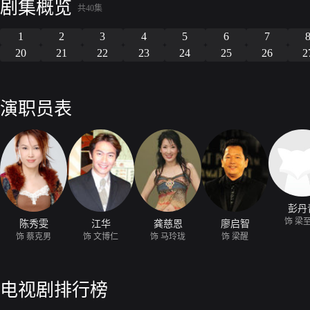
剧集概览
诚和信任，演绎一出出精彩的人与人之间的真诚故事。
共40集
1
2
3
4
5
6
7
20
21
22
23
24
25
26
2
演职员表
彭丹
饰 梁
陈秀雯
江华
龚慈恩
廖启智
饰 蔡克男
饰 文博仁
饰 马玲珑
饰 梁醒
电视剧排行榜