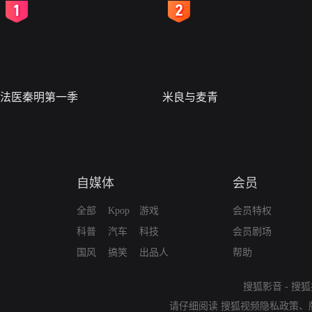
2
3
法医秦明第一季
米良与麦青
自媒体
会员
全部
Kpop
游戏
会员特权
科普
汽车
科技
会员剧场
国风
搞笑
出品人
帮助
搜狐影音
-
搜狐
请仔细阅读
搜狐视频隐私政策
、