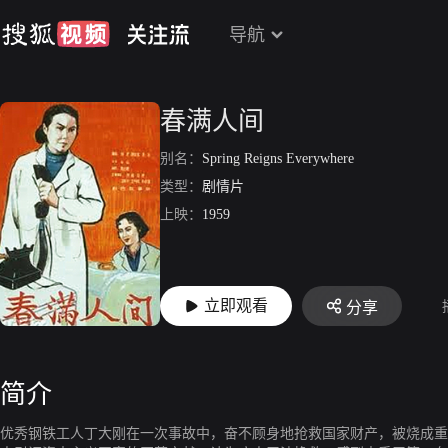
导航
春满人间
别名：
Spring Reigns Everywhere
类型：
剧情片
上映：
1959
立即观看
分享
简介
优秀钢铁工人丁大刚在一次事故中，奋不顾身地抢救国家财产，被烧成重