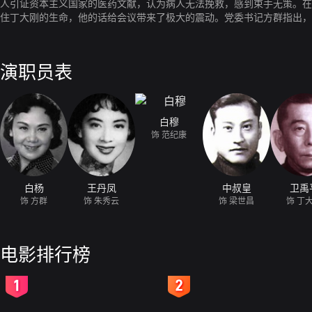
人引证资本主义国家的医药文献，认为病人无法挽救，感到束手无策。在
住丁大刚的生命，他的话给会议带来了极大的震动。党委书记方群指出，
演职员表
白穆
饰 范纪康
白杨
王丹凤
中叔皇
卫禹
饰 方群
饰 朱秀云
饰 梁世昌
饰 丁
电影排行榜
2
3