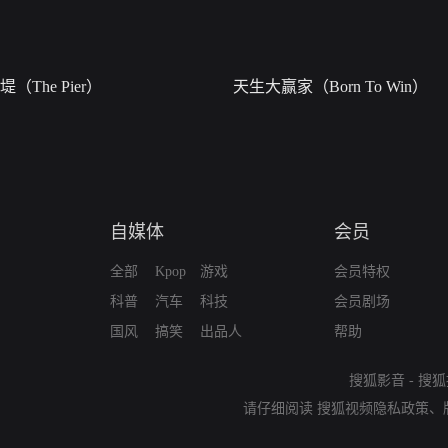
堤（The Pier）
天生大赢家（Born To Win）
自媒体
会员
全部
Kpop
游戏
会员特权
科普
汽车
科技
会员剧场
国风
搞笑
出品人
帮助
搜狐影音
-
搜狐
请仔细阅读
搜狐视频隐私政策
、