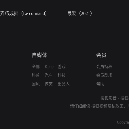
弄巧成拙（Le corniaud）
最爱（2021）
自媒体
会员
全部
Kpop
游戏
会员特权
科普
汽车
科技
会员剧场
国风
搞笑
出品人
帮助
搜狐影音
-
搜狐
请仔细阅读
搜狐视频隐私政策
、
Copyri