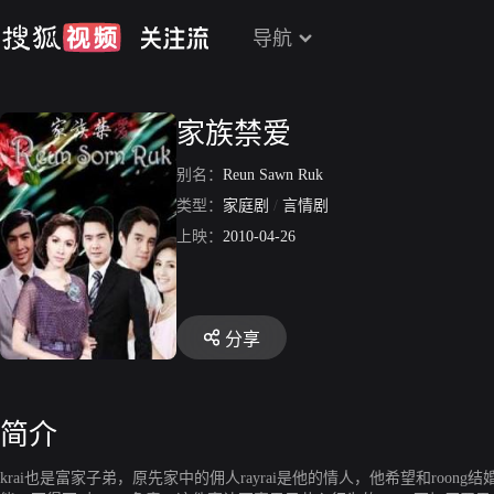
导航
家族禁爱
别名：
Reun Sawn Ruk
类型：
家庭剧
/
言情剧
上映：
2010-04-26
分享
简介
krai也是富家子弟，原先家中的佣人rayrai是他的情人，他希望和roong结