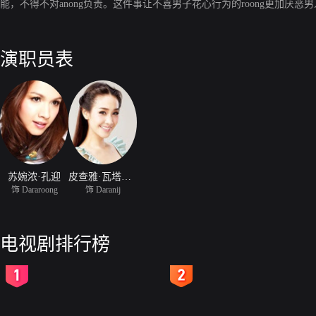
能，不得不对anong负责。这件事让不喜男子花心行为的roong更加厌恶男
演职员表
苏婉浓·孔迎
皮查雅·瓦塔那蒙迪里
饰 Dararoong
饰 Daranij
电视剧排行榜
2
3