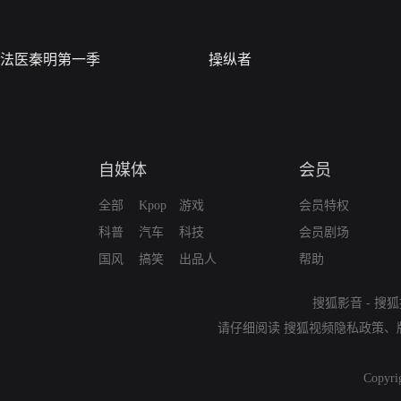
法医秦明第一季
操纵者
自媒体
会员
全部
Kpop
游戏
会员特权
科普
汽车
科技
会员剧场
国风
搞笑
出品人
帮助
搜狐影音
-
搜狐
请仔细阅读
搜狐视频隐私政策
、
Copyri