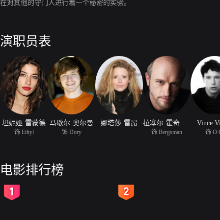
在对其他的守门人进行着一个秘密的实验。
演职员表
坦妮娅·雷蒙德
马歇尔·奥尔曼
娜塔莎·雷昂
拉塞尔·霍奇金森
Vince V
饰 Ethyl
饰 Dory
饰 Bergsman
饰 O.
电影排行榜
2
3