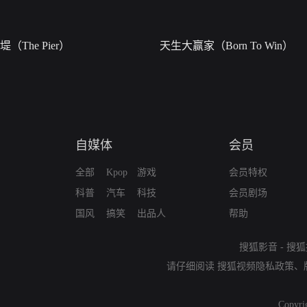
堤（The Pier）
天生大赢家（Born To Win）
自媒体
会员
全部
Kpop
游戏
会员特权
科普
汽车
科技
会员剧场
国风
搞笑
出品人
帮助
搜狐影音
-
搜狐
请仔细阅读
搜狐视频隐私政策
、
Copyri