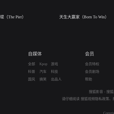
堤（The Pier）
天生大赢家（Born To Win）
自媒体
会员
全部
Kpop
游戏
会员特权
科普
汽车
科技
会员剧场
国风
搞笑
出品人
帮助
搜狐影音
-
搜狐
请仔细阅读
搜狐视频隐私政策
、
Copyri