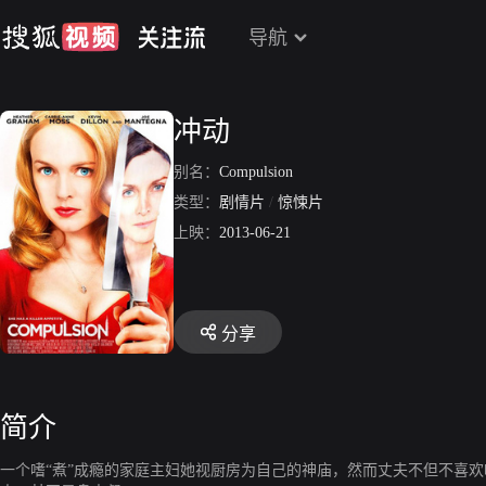
导航
冲动
别名：
Compulsion
类型：
剧情片
/
惊悚片
上映：
2013-06-21
分享
简介
一个嗜“煮”成瘾的家庭主妇她视厨房为自己的神庙，然而丈夫不但不喜