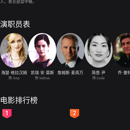
人，甚至是盘中餐。
演职员表
海瑟·格拉汉姆
凯瑞·安·莫斯
詹姆斯·麦高万
简恩·尹
乔·曼
饰 Amy
饰 Saffron
饰 Leslie
电影排行榜
2
3