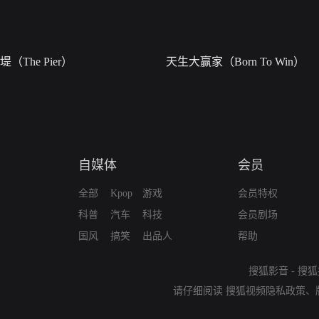
堤（The Pier）
天生大赢家（Born To Win）
自媒体
会员
全部
Kpop
游戏
会员特权
科普
汽车
科技
会员剧场
国风
搞笑
出品人
帮助
搜狐影音
-
搜狐
请仔细阅读
搜狐视频隐私政策
、