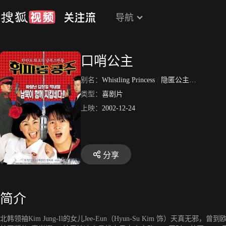
导航
口哨公主
别名：
Whistling Princess
/
隐匿公主之红色猎人
类型：
喜剧片
上映：
2002-12-24
分享
简介
北韩领袖Kim Jung-Il的女儿Jee-Eun（Hyun-Su Kim 