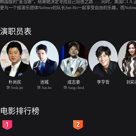
韩国版的“麦当娜”，结果她决定寻找自己自由之路……同时，美国C.I.A.
更与一个摇滚乐团体Nofence的队长Jun-Ho一起享受自由的乐趣，而Nof
演职员表
朴尚民
池城
成志娄
李亨哲
刘彩
饰 Seok-jin
饰 Jun-ho
饰 Sang-cheol
电影排行榜
2
3