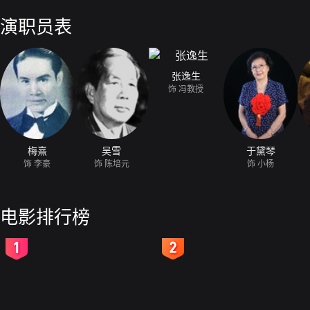
组”、“妇女原子突击队”等互相竞赛，努力奋斗。在经过了160个昼夜不
以想象的困难，修成了十三陵水库。20年后，当年的建设者又回到水库
演职员表
人民公社。这里已经消灭了三大差别，上月球旅行都已习以为常了。
张逸生
饰 冯教授
梅熹
吴雪
于黛琴
饰 李豪
饰 陈培元
饰 小杨
电影排行榜
2
3