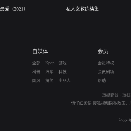
最爱（2021）
私人女教练续集
自媒体
会员
全部
Kpop
游戏
会员特权
科普
汽车
科技
会员剧场
国风
搞笑
出品人
帮助
搜狐影音
-
搜狐
请仔细阅读
搜狐视频隐私政策
、
Copyri