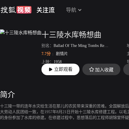
导航
十三陵水库畅想曲
别名：
Ballad Of The Ming Tombs Reservior
7.7分
剧情片
上映：
1958
立即观看
加入收藏
片长：
87分18秒
简介
十三陵一带的连年水灾给生活在那儿的农民带来深重的苦难。全国解放后
大劳动人民团结一致，在1957年8月21日开始十三陵水库修建工程。以
的身份参加了水库的修建。在修建过程中，思想落后的工程师胡锦堂怀疑
工作拖后腿。但政委和广大劳动者众志成城，抵御了这种落后思想的侵袭，