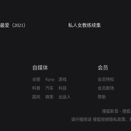
最爱（2021）
私人女教练续集
自媒体
会员
全部
Kpop
游戏
会员特权
科普
汽车
科技
会员剧场
国风
搞笑
出品人
帮助
搜狐影音
-
搜狐
请仔细阅读
搜狐视频隐私政策
、