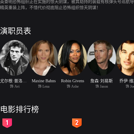
英查明恐怖组织正在实施的惊天阴谋，被其劫持的装载有核弹头号巡航导
精英重装上阵，不惜代价彻底阻止恐怖组织惊天阴谋！
演职员表
尤尔根·普洛斯诺
Maxine Bahns
Robin Givens
詹森·刘易斯
乔伊·
饰 Avi
饰 Lena
饰 Ashe
饰 Jason
饰 Jo
电影排行榜
2
3