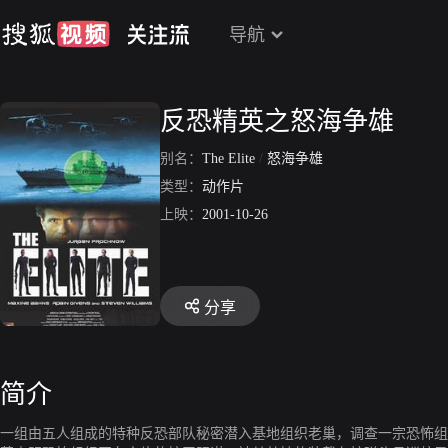
导航
反恐精英之怒海争雄
别名：
The Elite
/
怒海争雄
类型：
动作片
上映：
2001-10-26
分享
简介
一组由五人组成的特种反恐部队秘密潜入基地组织老巢，调查一宗恐怖组