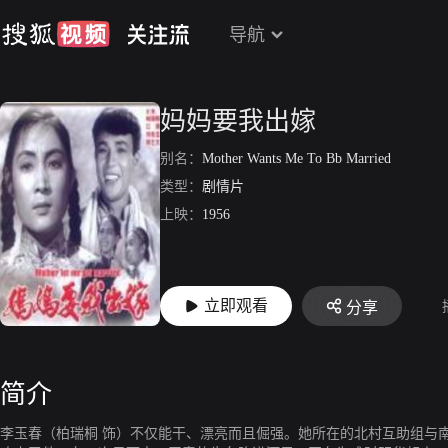
导航
妈妈要我出嫁
别名：
Mother Wants Me To Bb Married
类型：
剧情片
上映：
1956
立即观看
分享
简介
李玉春（柏瑞桐 饰）不仅能干、漂亮而且倔强。她所在的北村互助组与