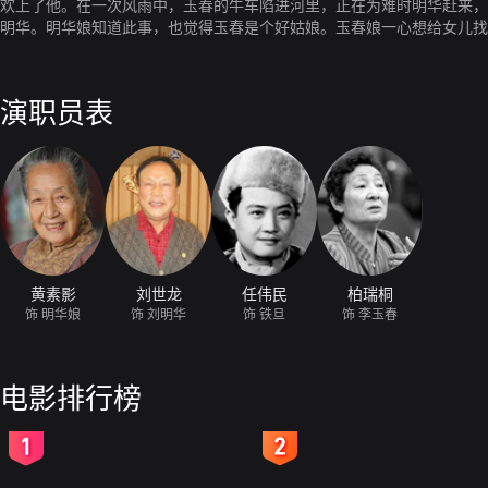
欢上了他。在一次风雨中，玉春的牛车陷进河里，正在为难时明华赶来，
明华。明华娘知道此事，也觉得玉春是个好姑娘。玉春娘一心想给女儿找
春娘非常满意。谁知九喜来送财礼时，玉春竟生气地走了。玉春好友秀芳
意愿，爱上一个穷光蛋，非常生气。第二天，逼女儿和她去骡马大会买嫁
把娘逼她嫁九喜的事告诉明华，并向明华表明非他不嫁的态度。他俩的事
演职员表
玉春娘答应女儿的婚事。玉春带着政府发的结婚证回来了，玉春娘又急又
愤，一致主张帮助明华和玉春办喜事。大家伸出热情的手，把明华家收拾
玉春娘的思想工作。自女儿走后，玉春娘非常伤心和懊悔，经过秀芳的多
婚礼。玉春娘看到婚礼是那样热闹，南村社员是那样热情，又高兴又惭愧
福。
黄素影
刘世龙
任伟民
柏瑞桐
饰 明华娘
饰 刘明华
饰 铁旦
饰 李玉春
电影排行榜
2
3