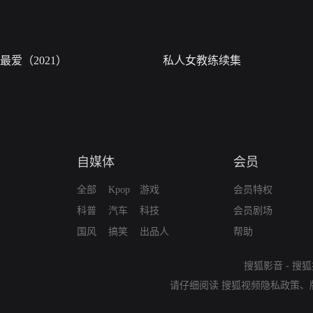
最爱（2021）
私人女教练续集
自媒体
会员
全部
Kpop
游戏
会员特权
科普
汽车
科技
会员剧场
国风
搞笑
出品人
帮助
搜狐影音
-
搜狐
请仔细阅读
搜狐视频隐私政策
、