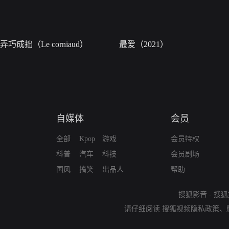
弄巧成拙（Le corniaud）
最爱（2021）
自媒体
会员
全部
Kpop
游戏
会员特权
科普
汽车
科技
会员剧场
国风
搞笑
出品人
帮助
搜狐影音
-
搜狐
请仔细阅读
搜狐视频隐私政策
、