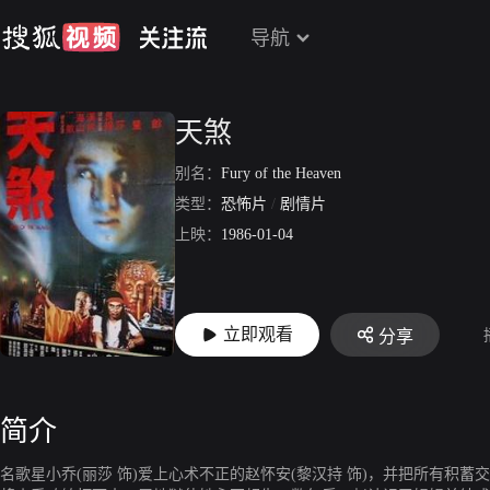
导航
天煞
别名：
Fury of the Heaven
类型：
恐怖片
/
剧情片
上映：
1986-01-04
立即观看
分享
简介
名歌星小乔(丽莎 饰)爱上心术不正的赵怀安(黎汉持 饰)，并把所有