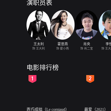
演职员表
王太利
霍思燕
肖央
李
饰 王大利
饰 霍小燕
饰 肖二宝
饰 王
电影排行榜
2
3
弄巧成拙（Le corniaud）
最爱（2021）