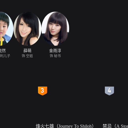
悦然
薛萌
金雨淳
大利儿子
饰 空姐
饰 秘书
4
5
烽火七雄（Journey To Shiloh）
禁忌（A Story