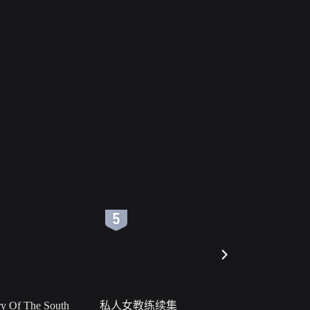
6
7
 Of The South
私人女教练续集
小二黑结