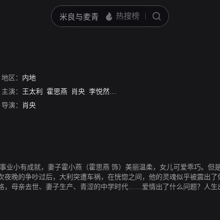
地区：
内地
主演：
王太利
霍思燕
肖央
李悦然
薛萌
金雨淳
导演：
肖央
时事业小有成就，妻子霍小燕（霍思燕 饰）美丽温柔，女儿可爱乖巧。但
次夜晚的争吵过后，大利突遭车祸，在恍惚之间，他的灵魂似乎被震出了
格，母亲去世、妻子生产、青涩的中学时代……爱情出了什么问题？人生