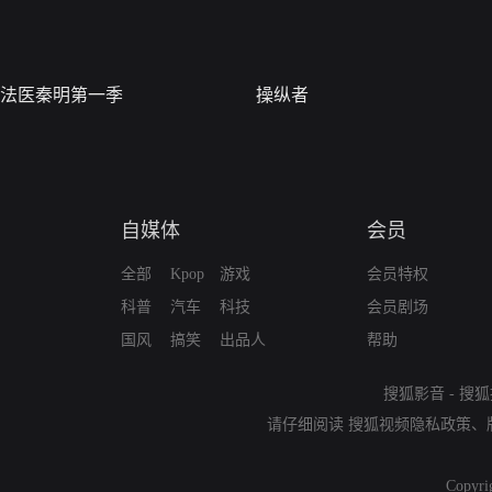
法医秦明第一季
操纵者
自媒体
会员
全部
Kpop
游戏
会员特权
科普
汽车
科技
会员剧场
国风
搞笑
出品人
帮助
搜狐影音
-
搜狐
请仔细阅读
搜狐视频隐私政策
、
Copyri