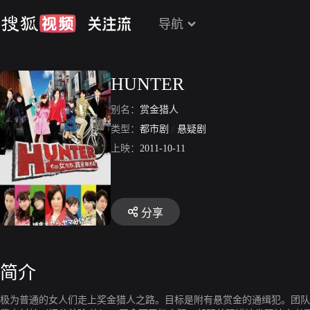
导航
HUNTER
别名：
赏金猎人
类型：
都市剧
/
悬疑剧
上映：
2011-10-11
分享
简介
极为普通的女人们走上奖金猎人之路。目标是附有悬赏金的通缉犯。团队