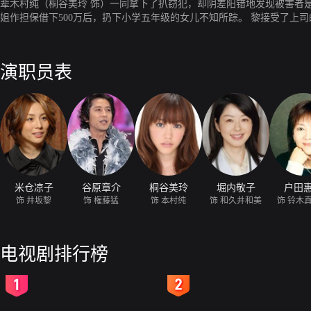
辈木村纯（桐谷美玲 饰）一同拿下了扒窃犯，却阴差阳错地发现被害者是
姐作担保借下500万后，扔下小学五年级的女儿不知所踪。 黎接受了
所牵连，黎要求警方彻查，然而生活安全课的刑警权藤猛（谷原章介 饰
就连妹妹经营的料理店里帮忙的小工久井和子（堀内敬子 饰），在听说
入，从此一只女赏金猎人的队伍诞生了。
演职员表
米仓凉子
谷原章介
桐谷美玲
堀内敬子
户田
饰 井坂黎
饰 権藤猛
饰 本村纯
饰 和久井和美
饰 铃木
电视剧排行榜
2
3