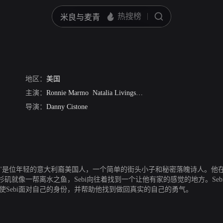
地区：
美国
主演：
Ronnie Marmo
Natalia Livingston
乔·曼特纳
罗伯特·康斯
导演：
Danny Cistone
bi"是位年轻的意大利裔美国人，一个简单的街头小子和秘密落魄诗人。
就像一帮离水之鱼，Sebi向往着找到一个让他有家的感觉的地方。Sebi
ico使Sebi面对自己的身份，并帮助他找到做回真实的自己的勇气。