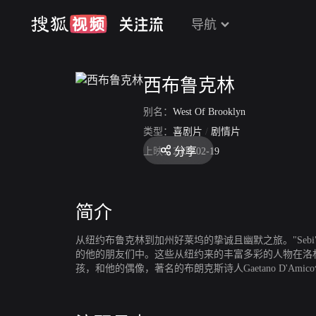
导航
西布鲁克林
别名：
West Of Brooklyn
类型：
喜剧片
/
剧情片
分享
上映：
2008-02-19
简介
从纽约布鲁克林到加州好莱坞的挚诚且幽默之旅。"Se
的他的朋友们中。这些从纽约来的丰富多彩的人物在洛杉矶
孩，和他的偶像，著名的布朗克斯诗人Gaetano D'Am