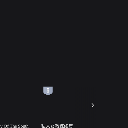
6
7
 Of The South
私人女教练续集
小二黑结