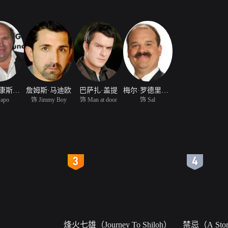
罗伯特·康斯坦佐
詹姆斯·马迪欧
巴萨扎·盖提
梅尔·罗德里格斯
apo
饰 Jimmy Boy
饰 Man at door
饰 Sal
4
5
烽火七雄（Journey To Shiloh）
禁忌（A Story