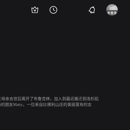
坦佐
詹姆斯·马迪欧
巴萨扎·盖提
梅尔·罗德里格斯
他在母亲去世后离开了布鲁克林，加入到最近搬迁到洛杉矶
的朋友Matty，一位来自比佛利山庄的美丽富有的女