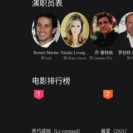
演职员表
Ronnie Marmo
Natalia Livingston
乔·曼特纳
饰 Sebi
饰 Matty Jensen
饰 Gaetano D'Amico
饰 P
电影排行榜
2
3
弄巧成拙（Le corniaud）
最爱（2021）