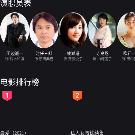
演职员表
田边诚一
时任三郎
绫濑遥
寺岛忍
吹石
饰 铃木和博
饰 原田典嘉
饰 齐藤悦子
饰 山崎丽子
饰 田中
电影排行榜
2
3
最爱（2021）
私人女教练续集