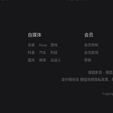
自媒体
会员
全部
Kpop
游戏
会员特权
科普
汽车
科技
会员剧场
国风
搞笑
出品人
帮助
搜狐影音
-
搜狐
请仔细阅读
搜狐视频隐私政策
、
Copyri