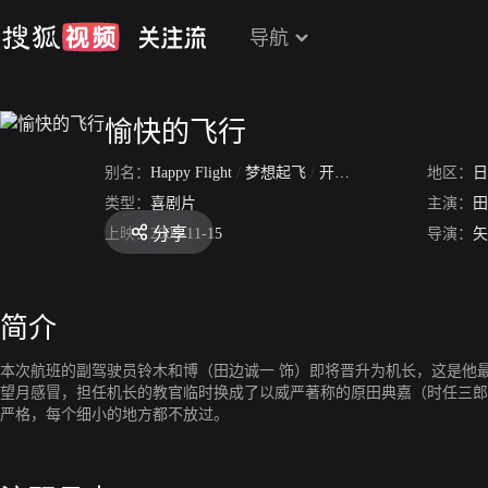
导航
愉快的飞行
别名：
Happy Flight
/
梦想起飞
/
开心直航
/
梦想起飞：菜
地区：
日
类型：
喜剧片
主演：
田
分享
上映：
2008-11-15
导演：
矢
简介
本次航班的副驾驶员铃木和博（田边诚一 饰）即将晋升为机长，这是他
望月感冒，担任机长的教官临时换成了以威严著称的原田典嘉（时任三郎
严格，每个细小的地方都不放过。