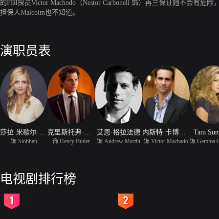
的FBI探员Victor Machodo（Nestor Carbonell 饰）再
担保人Malcolm也不知道。
演职员表
莎拉·米歇尔·盖拉
克里斯托弗·普拉哈
艾恩·格拉法德
内斯特·卡博内尔
Tara Su
饰 Siobhan
饰 Henry Butler
饰 Andrew Martin
饰 Victor Machado
电视剧排行榜
2
3