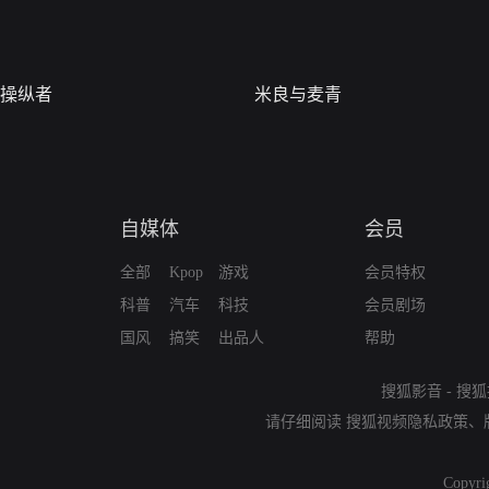
操纵者
米良与麦青
自媒体
会员
全部
Kpop
游戏
会员特权
科普
汽车
科技
会员剧场
国风
搞笑
出品人
帮助
搜狐影音
-
搜狐
请仔细阅读
搜狐视频隐私政策
、
Copyri