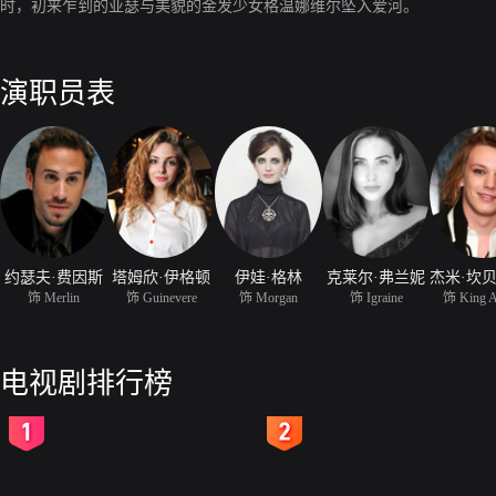
时，初来乍到的亚瑟与美貌的金发少女格温娜维尔坠入爱河。
演职员表
约瑟夫·费因斯
塔姆欣·伊格顿
伊娃·格林
克莱尔·弗兰妮
饰 Merlin
饰 Guinevere
饰 Morgan
饰 Igraine
饰 King A
电视剧排行榜
2
3