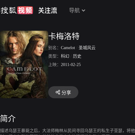
导航
卡梅洛特
别名：
Camelot
/
圣城风云
类型：
科幻
/
历史
上映：
2011-02-25
分享
简介
描述乌瑟王暴毙之后，大法师梅林从民间寻回乌瑟王的私生子亚瑟，将他