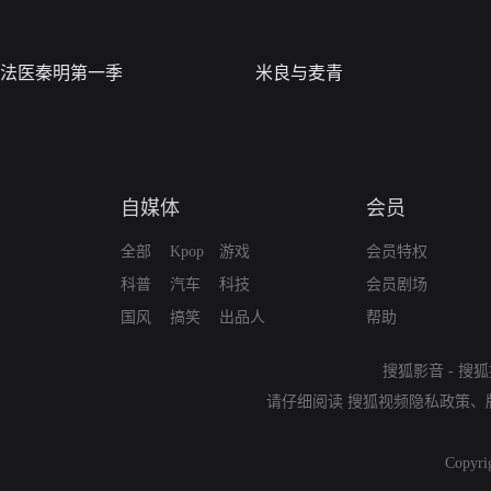
法医秦明第一季
米良与麦青
自媒体
会员
全部
Kpop
游戏
会员特权
科普
汽车
科技
会员剧场
国风
搞笑
出品人
帮助
搜狐影音
-
搜狐
请仔细阅读
搜狐视频隐私政策
、
Copyri