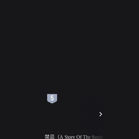
6
7
禁忌（A Story Of The South
火球（Ball 