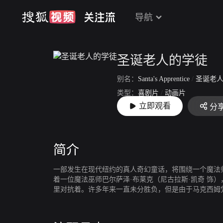
导航
圣诞老人的学徒
别名：
Santa's Apprentice
/
圣诞老人接班
类型：
喜剧片
/
动画片
立即观看
分
上映：
2010-11-24
简介
一部发生在现代纽约的真人奇幻童话，将围绕一个魔法
着一位魔法巫师巴尔萨泽·布莱克（尼古拉斯·凯奇 饰
里对抗着。许多年来一直未分胜负，但是由于马克西姆
望的新徒弟戴夫·斯特特勒（杰伊·巴鲁切尔 饰）怎么
的魔法巫师，巴尔萨泽开始了一系列可以调动戴夫生存