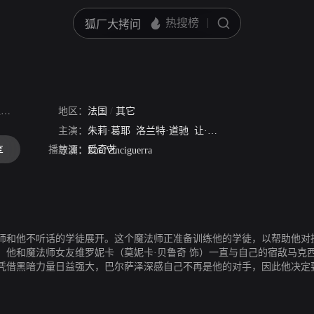
人
地区：
法国
/
其它
主演：
朱莉·葛耶
洛兰特·道驰
让·皮埃尔·马里埃尔
黛尔塔
播放源：
爱奇艺
享
导演：
Luc Vinciguerra
师和他不听话的学徒展开。这个魔法师正准备训练他的学徒，以帮助他对
），他和魔法师女友维罗妮卡（莫妮卡·贝鲁奇 饰）一直与自己的宿敌马克西
凭借黑暗力量日益强大，巴尔萨泽深感自己不再是他的对手，因此他决定
看都不是这块料，他整天想着的不是魔法，而是心仪的女生贝蒂（泰莉莎·
勇气的训练计划……