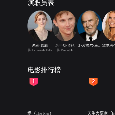
演职员表
朱莉·葛耶
洛兰特·道驰
让·皮埃尔·马里埃尔
饰 La mere de Felix
饰 Randolph
电影排行榜
2
3
堤（The Pier）
天生大赢家（Bor