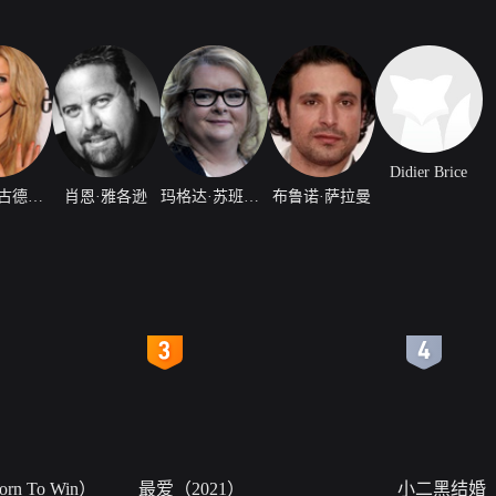
Didier Brice
黛尔塔·古德瑞姆
肖恩·雅各逊
玛格达·苏班斯基
布鲁诺·萨拉曼
4
5
n To Win）
最爱（2021）
小二黑结婚