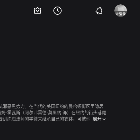
·古德瑞姆
肖恩·雅各逊
玛格达·苏班斯基
布鲁诺·萨拉曼
Didier Brice
抗邪恶黑势力。在当代的美国纽约的曼哈顿街区里隐居
姆·霍瓦斯（阿尔弗雷德·莫里纳 饰）在纽约的街头巷尾
展开
要训练魔法师的学徒来继承自己的衣钵，可被他寄予厚
帕尔墨 饰）。于是，为了将他训练成可以与黑暗势力对抗