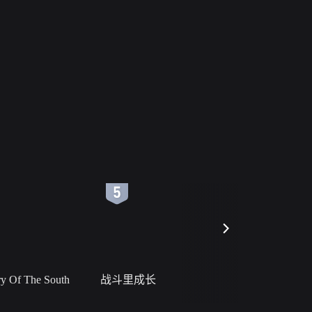
6
7
 Of The South
战斗里成长
私人女教