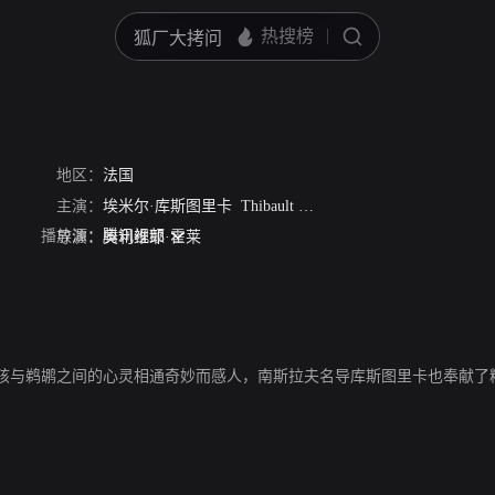
地区：
法国
主演：
埃米尔·库斯图里卡
Thibault Le Guellec
弗朗索瓦·格扎维
播放源：
腾讯视频
导演：
奥利维耶·霍莱
孩与鹈鹕之间的心灵相通奇妙而感人，南斯拉夫名导库斯图里卡也奉献了