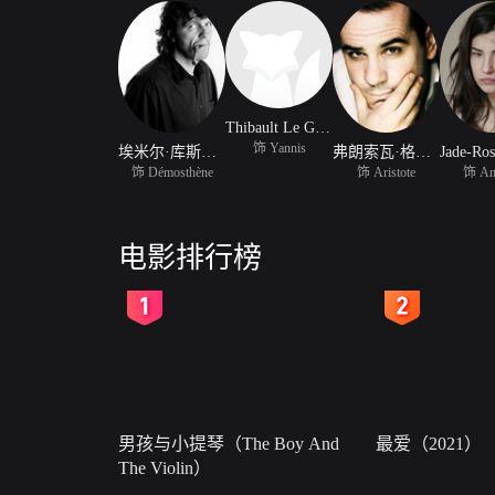
Thibault Le Guellec
饰 Yannis
埃米尔·库斯图里卡
弗朗索瓦·格扎维埃·德梅松
Jade-Ros
饰 Démosthène
饰 Aristote
饰 Ang
电影排行榜
2
3
男孩与小提琴（The Boy And
最爱（2021）
The Violin）