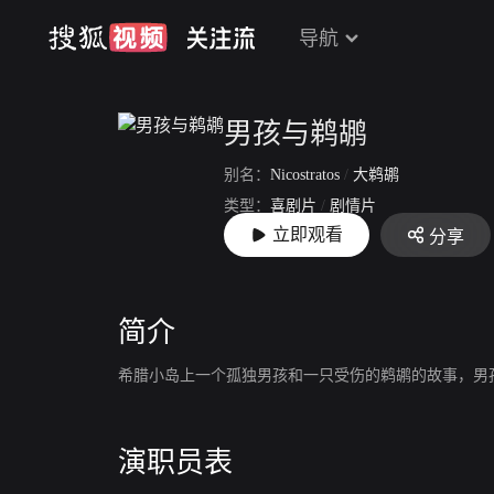
导航
男孩与鹈鹕
别名：
Nicostratos
/
大鹈鹕
类型：
喜剧片
/
剧情片
立即观看
分享
上映：
2011-06-29
简介
希腊小岛上一个孤独男孩和一只受伤的鹈鹕的故事，男
演职员表