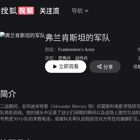
导航
弗兰肯斯坦的军队
别名：
Frankenstein’s Army
类型：
恐怖片
/
动作片
立即观看
播
分享
上映：
2013-01-26
简介
二战期间，名叫迪米特里（Alexander Mercury 饰）的莫斯科电影
队奔赴前线。他的镜头中记录了战士们闲暇的瞬间以及战场上激烈交战的
号熊虎303小队的求救电话，诺维科夫率队启程前往对方所在的偏僻矿
不时突然出现的恐怖丧尸更威胁着侦察连队的安危。究竟这里曾发生过什