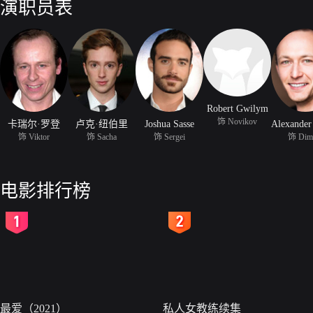
演职员表
Robert Gwilym
饰 Novikov
卡瑞尔·罗登
卢克·纽伯里
Joshua Sasse
饰 Viktor
饰 Sacha
饰 Sergei
饰 Dimi
电影排行榜
2
3
最爱（2021）
私人女教练续集