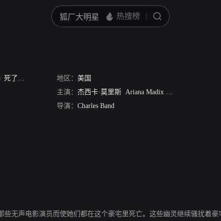
/
死了都要操
地区：
美国
主演：
杰西卡·莫里斯
Ariana Madix
埃里克·罗伯茨
导演：
Charles Band
那些无声电影演员而使她们都在这个豪宅里死亡。这些幽灵继续骚扰着豪