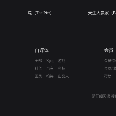
堤（The Pier）
天生大赢家（Bor
自媒体
会员
全部
Kpop
游戏
会员特
科普
汽车
科技
会员剧
国风
搞笑
出品人
帮助
请仔细阅读
搜