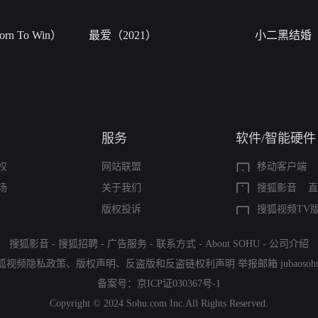
n To Win）
最爱（2021）
小二黑结婚
服务
软件/智能硬件
权
网站联盟
移动客户端
场
关于我们
搜狐影音
直
版权投诉
搜狐视频TV
搜狐影音
-
搜狐招聘
-
广告服务
-
联系方式
-
About SOHU
-
公司介绍
狐视频隐私政策
、
版权声明
、
反盗版和反盗链权利声明
举报邮箱
jubaoso
备案号：
京ICP证030367号-1
Copyright © 2024 Sohu.com Inc.All Rights Reserved.