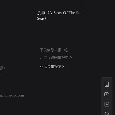
禁忌（A Story Of The South
火球（Ball 
Seas）
网络暴力有害信息举报
不良信息举报中心
12318 文化市场举报
北京互联网举报中心
算法推荐专项举报
亚运会举报专区
播+
涉历史虚无举报
版
网络谣言信息专项
涉政举报入口
涉未成年人举报
hu@sohu-inc.com
清朗自媒体乱象举报
涉民族宗教有害信息举报
清朗·生活服务类内容举报