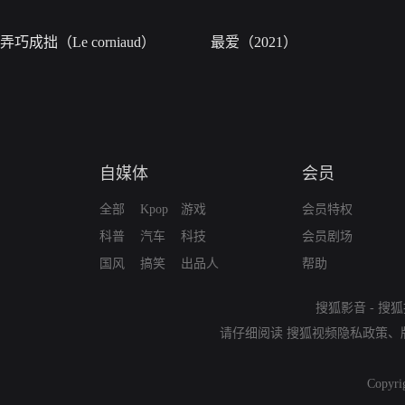
弄巧成拙（Le corniaud）
最爱（2021）
自媒体
会员
全部
Kpop
游戏
会员特权
科普
汽车
科技
会员剧场
国风
搞笑
出品人
帮助
搜狐影音
-
搜狐
请仔细阅读
搜狐视频隐私政策
、
Copyri