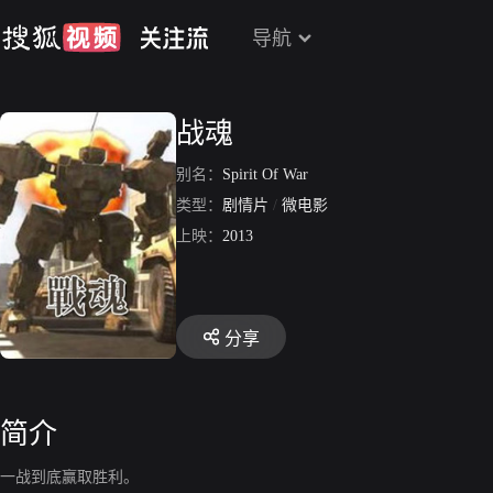
导航
战魂
别名：
Spirit Of War
类型：
剧情片
/
微电影
上映：
2013
分享
简介
一战到底赢取胜利。