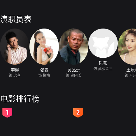
演职员表
陆彭
饰 武藤晋三
李健
张雯
黄品沅
王乐
饰 忠孝
饰 梅梅
饰 曹团长
饰 月
电影排行榜
2
3