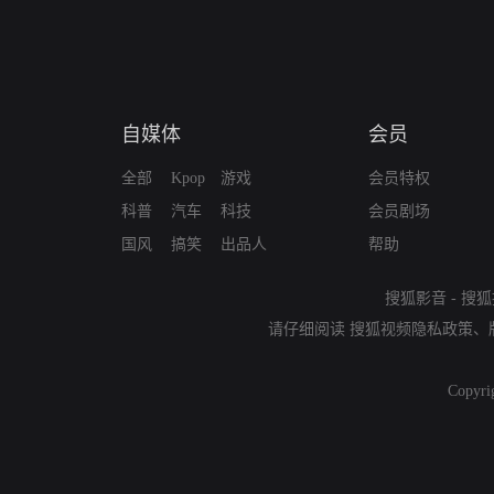
自媒体
会员
全部
Kpop
游戏
会员特权
科普
汽车
科技
会员剧场
国风
搞笑
出品人
帮助
搜狐影音
-
搜狐
请仔细阅读
搜狐视频隐私政策
、
Copyri