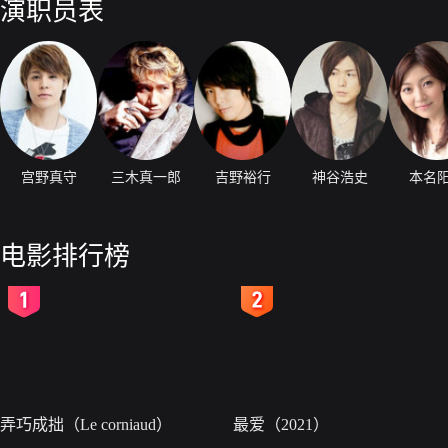
演职员表
宫野真守
三木真一郎
吉野裕行
神谷浩史
本名
电影排行榜
2
3
弄巧成拙（Le corniaud）
最爱（2021）