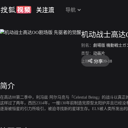
导航
机动战士高达
别名：
劇場版 機動戦士ガンダムOO A wakening of t
类型：
动画片
分享
上映：
2010-09-18
简介
在高达00第二季中，利冯兹·阿尔马克与「Celestial Being」
这样过了两年，西历2314年，一艘130年前制造完原型太阳炉并且已经没有生命反应的木星
逐渐被恒星的引力所吸引，被迫寻找新的星球生存。ELS被人类所发出
人和地球联邦军将一起展开保卫地球与人类的宇宙最终战争。