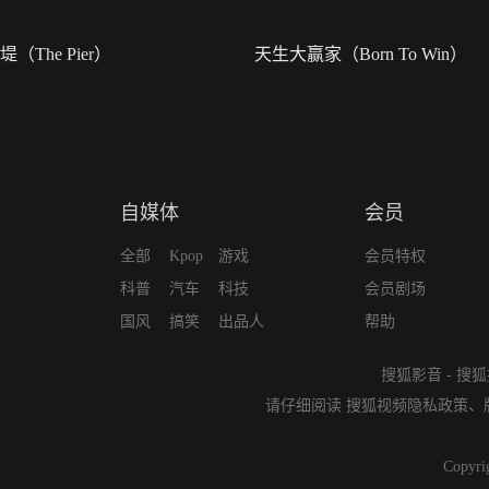
堤（The Pier）
天生大赢家（Born To Win）
自媒体
会员
全部
Kpop
游戏
会员特权
科普
汽车
科技
会员剧场
国风
搞笑
出品人
帮助
搜狐影音
-
搜狐
请仔细阅读
搜狐视频隐私政策
、
Copyri