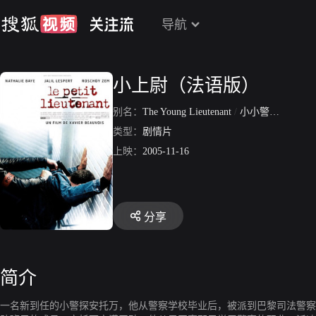
导航
小上尉（法语版）
别名：
The Young Lieutenant
/
小小警官
/
小小
类型：
剧情片
上映：
2005-11-16
分享
简介
一名新到任的小警探安托万，他从警察学校毕业后，被派到巴黎司法警察