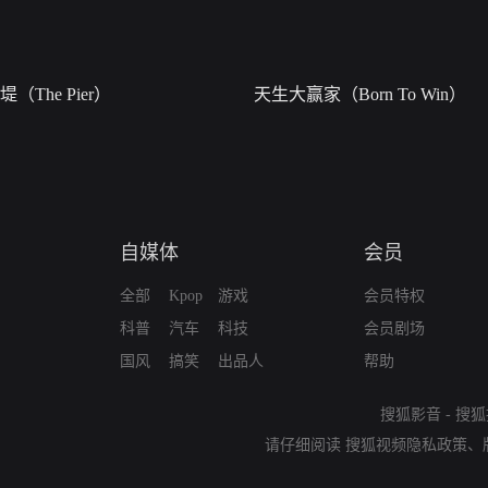
堤（The Pier）
天生大赢家（Born To Win）
自媒体
会员
全部
Kpop
游戏
会员特权
科普
汽车
科技
会员剧场
国风
搞笑
出品人
帮助
搜狐影音
-
搜狐
请仔细阅读
搜狐视频隐私政策
、