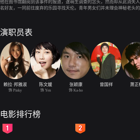
他在图书馆翻阅到该事件的报道，遂萌生调查的念头，然而却从此消失人间。
名好友，一同前往废弃的乐园寻找天伦。青年男女们并未理会神秘老头的
演职员表
赖拉·邦雅淑
陈文媛
张颖康
曾国祥
萧正
饰 Pinky
饰 Yen
饰 Ka-ho
电影排行榜
2
3