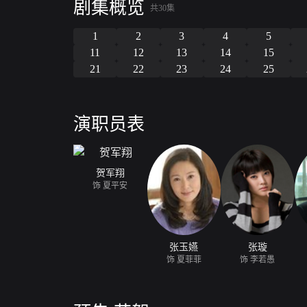
剧集概览
终于确认彼此情意，携手同心面对挑战，勇敢走向未来
共30集
1
2
3
4
5
11
12
13
14
15
21
22
23
24
25
演职员表
贺军翔
饰 夏平安
张玉嬿
张璇
饰 夏菲菲
饰 李若愚