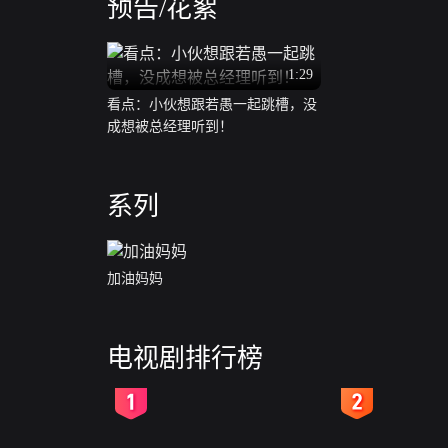
预告/花絮
1:29
看点：小伙想跟若愚一起跳槽，没
成想被总经理听到！
系列
加油妈妈
电视剧排行榜
2
3