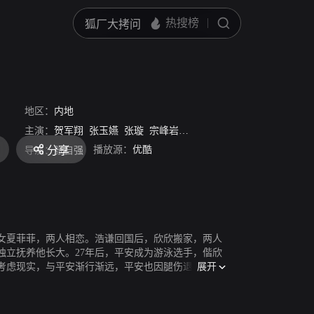
地区：
内地
主演：
贺军翔
张玉嬿
张璇
宗峰岩
齐千郡
方小月
任东霖
焦恩
播放源：
优酷
分享
导演：
张自强
少女夏菲菲，两人相恋。浩谦回国后，欣欣搬家，两人
独立抚养他长大。27年后，平安成为游泳选手，偕欣
展开
考虑现实，与平安渐行渐远，平安也因腿伤退出泳
，成为一位优秀厨师并展现惊人厨艺。平安偶然结识
生活陷入困境，但家人情感却更加凝聚，同甘共苦，
深，令人动容。平安与若愚二人历经种种波折磨难，