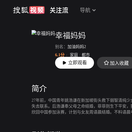
导航
幸福妈妈
别名：
加油妈妈2
6.1分
家庭
/
都市
立即观看
加入收藏
上映：
2012
简介
27年前，中国青年姚浩谦在新加坡街头救下弱智清纯
失去联系。后浩谦奉父母之命结婚，菲菲则生下平安，
欣回中国参加泳赛，计划与女友周语晨结婚。不料语晨
坛。他历经挫折打击，仍以坚毅不拔的精神，愈挫愈勇
了勤奋向上的女孩李若愚，若愚家因经营饺子厂倒闭，
坚信能化危机为转机。若愚勇敢担起偿债重任，父女情