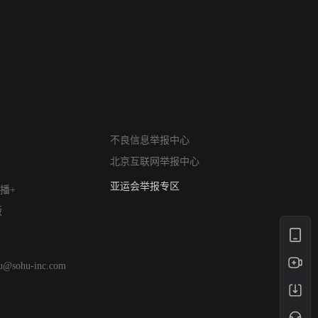
操纵者
风月变
网络暴力有害信息举报
不良信息举报中心
12318 文化市场举报
北京互联网举报中心
算法推荐专项举报
亚运会举报专区
播+
涉历史虚无举报
版
网络谣言信息专项
涉政举报入口
涉未成年人举报
hu@sohu-inc.com
清朗自媒体乱象举报
涉民族宗教有害信息举报
清朗·生活服务类内容举报