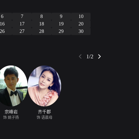
。
6
7
8
9
10
16
17
18
19
20
26
27
28
29
30
1/2
宗峰岩
齐千郡
饰 姚子扬
饰 语晨母