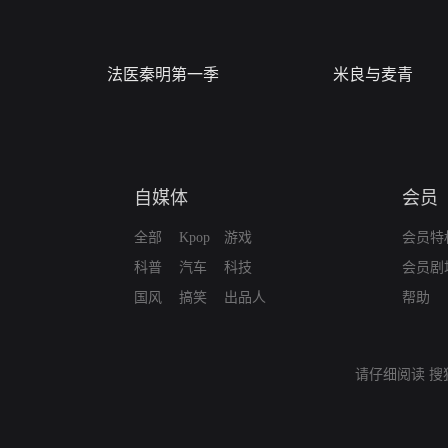
法医秦明第一季
米良与麦青
自媒体
会员
全部
Kpop
游戏
会员特
科普
汽车
科技
会员剧
国风
搞笑
出品人
帮助
请仔细阅读
搜