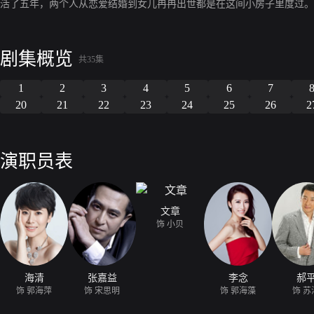
活了五年，两个人从恋爱结婚到女儿冉冉出世都是在这间小房子里度过。
剧集概览
共35集
1
2
3
4
5
6
7
20
21
22
23
24
25
26
2
演职员表
文章
饰 小贝
海清
张嘉益
李念
郝
饰 郭海萍
饰 宋思明
饰 郭海藻
饰 苏