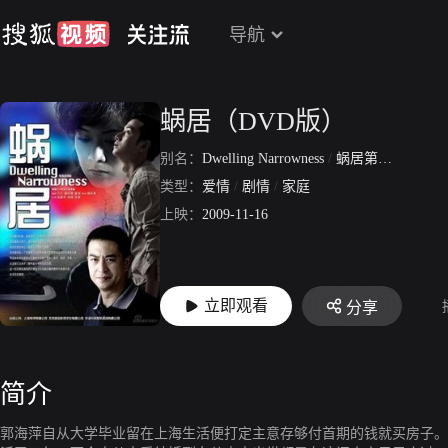
导航
蜗居（DVD版）
别名：
Dwelling Narrowness
/
蜗居第一部
类型：
爱情
/
剧情
/
家庭
上映：
2009-11-16
立即观看
分享
简介
郭海萍自从大学毕业留在上海生活便打定主意存够付首期的钱就买房子。