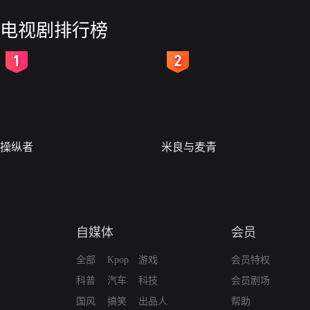
电视剧排行榜
2
3
操纵者
米良与麦青
自媒体
会员
全部
Kpop
游戏
会员特权
科普
汽车
科技
会员剧场
国风
搞笑
出品人
帮助