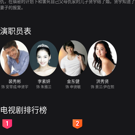
仇，在缜密的计划下和害死自己父母仇家的儿子贤宇结了婚。贤宇知道了
妻子的报复。
演职员表
裴秀彬
李素妍
金东健
洪秀贤
饰 安宰成/申贤宇
饰 朱雅兰
饰 申贤敏
饰 景兰/尹在熙
电视剧排行榜
2
3