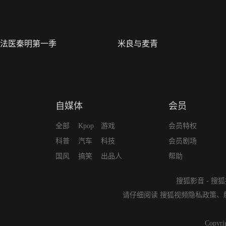
法医秦明第一季
米良与麦青
自媒体
会员
全部
Kpop
游戏
会员特权
科普
汽车
科技
会员剧场
国风
搞笑
出品人
帮助
搜狐影音
-
搜狐
请仔细阅读
搜狐视频隐私政策
、
Copyri