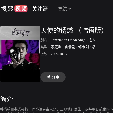
导航
天使的诱惑 （韩语版）
别名：
Temptation Of An Angel
/
천사의 유혹
/
类型：
家庭剧
/
言情剧
/
都市剧
/
悬疑剧
/
剧情
上映：
2009-10-12
分享
简介
韩尚镇和裴秀彬将一同饰演男主人公，呈现他在发生事故并整容前后的不