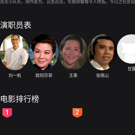
而至小队长，胡作妄为、丑态百出，东施效颦每令人喷饭。今日之社会自
演职员表
甘
刘一帆
欧阳莎菲
王莱
张佩山
电影排行榜
2
3