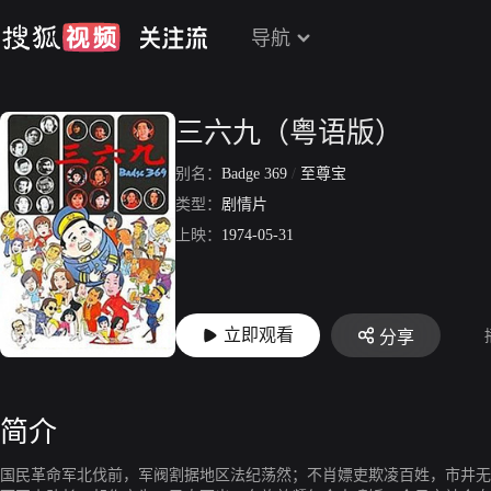
导航
三六九（粤语版）
别名：
Badge 369
/
至尊宝
类型：
剧情片
上映：
1974-05-31
立即观看
分享
简介
国民革命军北伐前，军阀割据地区法纪荡然；不肖嫖吏欺凌百姓，市井无