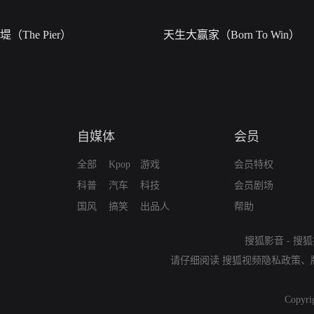
堤（The Pier）
天生大赢家（Born To Win）
自媒体
会员
全部
Kpop
游戏
会员特权
科普
汽车
科技
会员剧场
国风
搞笑
出品人
帮助
搜狐影音
-
搜狐
请仔细阅读
搜狐视频隐私政策
、
Copyri