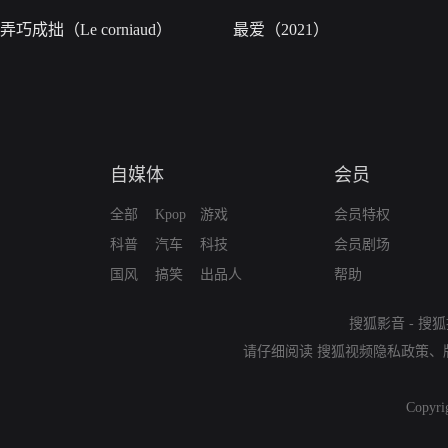
弄巧成拙（Le corniaud）
最爱（2021）
自媒体
会员
全部
Kpop
游戏
会员特权
科普
汽车
科技
会员剧场
国风
搞笑
出品人
帮助
搜狐影音
-
搜狐
请仔细阅读
搜狐视频隐私政策
、
Copyri