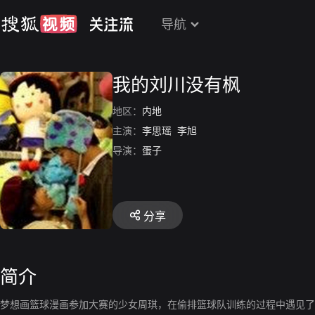
导航
我的刘川没有枫
地区：
内地
主演：
李思瑶
李旭
导演：
蛋子
分享
简介
梦想画篮球漫画参加大赛的少女周琪，在偷排篮球队训练的过程中遇见了