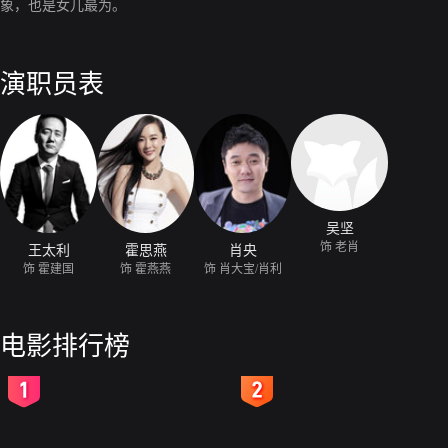
象，也是女儿最为。
演职员表
吴坚
饰 老肖
王太利
霍思燕
肖央
饰 霍建国
饰 霍燕燕
饰 肖大宝/肖利
电影排行榜
2
3