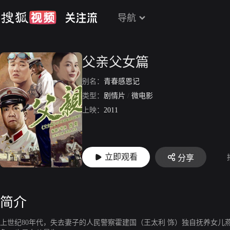
导航
父亲父女篇
别名：
青春感恩记
类型：
剧情片
/
微电影
上映：
2011
立即观看
分享
简介
上世纪80年代，失去妻子的人民警察霍建国（王太利 饰）独自抚养女