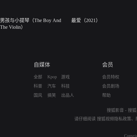
男孩与小提琴（The Boy And
最爱（2021）
The Violin）
自媒体
会员
全部
Kpop
游戏
会员特权
科普
汽车
科技
会员剧场
国风
搞笑
出品人
帮助
搜狐影音
-
搜狐
请仔细阅读
搜狐视频隐私政策
、
Copyri