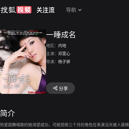
导航
一睡成名
地区：
内地
主演：
邓雯心
导演：
杨子骅
分享
简介
热爱跳舞唱歌的她渴望成功，可她苦练三个月的角色在表演当天被人替换