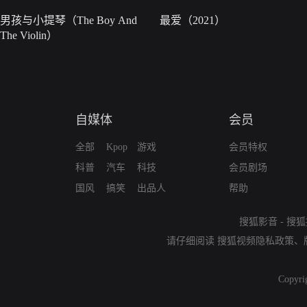
男孩与小提琴（The Boy And
最爱（2021）
The Violin）
自媒体
会员
全部
Kpop
游戏
会员特权
科普
汽车
科技
会员剧场
国风
搞笑
出品人
帮助
搜狐影音
-
搜狐
请仔细阅读
搜狐视频隐私政策
、
Copyri