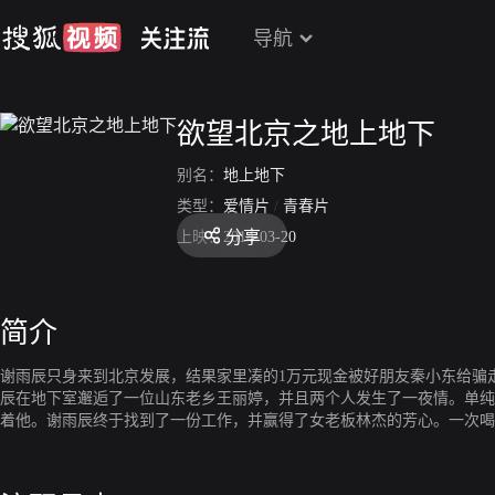
导航
欲望北京之地上地下
别名：
地上地下
类型：
爱情片
/
青春片
分享
上映：
2014-03-20
简介
谢雨辰只身来到北京发展，结果家里凑的1万元现金被好朋友秦小东给骗
辰在地下室邂逅了一位山东老乡王丽婷，并且两个人发生了一夜情。单纯
着他。谢雨辰终于找到了一份工作，并赢得了女老板林杰的芳心。一次喝
己也受了牵连，万念俱灰，选择了自杀。谢雨辰向林杰借钱，林杰借机想