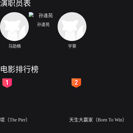
演职员表
孙逢苑
马劭楠
宇葵
电影排行榜
2
3
堤（The Pier）
天生大赢家（Born To Win）