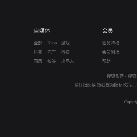
自媒体
会员
全部
Kpop
游戏
会员特权
科普
汽车
科技
会员剧场
国风
搞笑
出品人
帮助
搜狐影音
-
搜狐
请仔细阅读
搜狐视频隐私政策
、
Copyri