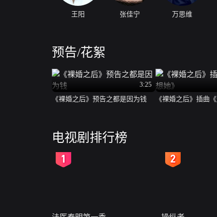
王阳
张佳宁
万思维
预告/花絮
3:25
《裸婚之后》预告之都是因为钱
《裸婚之后》插曲《
电视剧排行榜
2
3