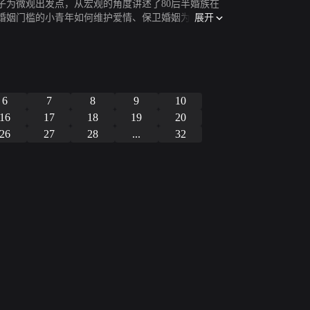
子为微观出发点，从宏观的角度讲述了80后半婚族在
展开
婚姻门槛的小青年如何维护爱情、保卫婚姻为主线，
情时可气又好笑的各种选择。
6
7
8
9
10
16
17
18
19
20
26
27
28
...
32