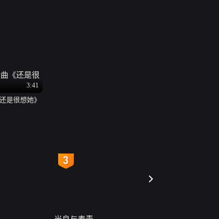
3:41
还是很想她》
4
5