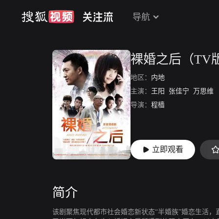
导航
裸婚之后（TV
地区：
内地
主演：
王阳
张佳宁
万思维
导演：
程樯
立即观看
简介
该剧聚焦现代都市社会婚恋新状态“半婚族”婚恋生活