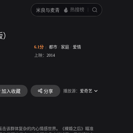
版）
6.1分
都市
/
家庭
/
爱情
上映：
2014
播放源：
爱奇艺
加入收藏
分享
，直击该群体复杂的内心情感世界。《裸婚之后》瞄准