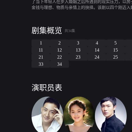
了当下年轻人在步入婚姻之后所遇到的现实压力，以房
金钱与理想、物质与亲情上的抉择。该剧以四个刚迈入
讲述时下比较娇生惯养的年轻人，在面对生活、面对感
剧集概览
共34集
1
2
3
4
5
11
12
13
14
15
21
22
23
24
25
33
34
演职员表