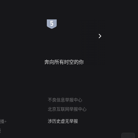
6
7
奔向所有时空的你
进错门的
网络暴力有害信息举报
12318 文化市场举报
不良信息举报中心
算法推荐专项举报
北京互联网举报中心
亚运会举报专区
涉历史虚无举报
播+
网络谣言信息专项
版
涉政举报入口