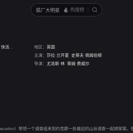
/
快活谷
/
欢乐谷
地区：
英国
主演：
莎拉·兰开夏
史蒂夫·佩姆伯顿
导演：
尤洛斯·林
蒂姆·费威尔
rah Lancashire）带领一个调查组来到约克郡一处偏远的山谷调查一起