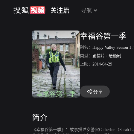
导航
幸福谷第一季
别名：
Happy Valley Season 1
类型：
剧情片
/
悬疑剧
上映：
2014-04-29
分享
简介
《幸福谷第一季》：故事描述女警官Catherine（Sa