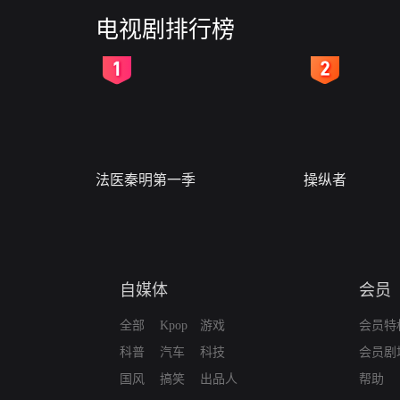
电视剧排行榜
2
3
法医秦明第一季
操纵者
自媒体
会员
全部
Kpop
游戏
会员特
科普
汽车
科技
会员剧
国风
搞笑
出品人
帮助