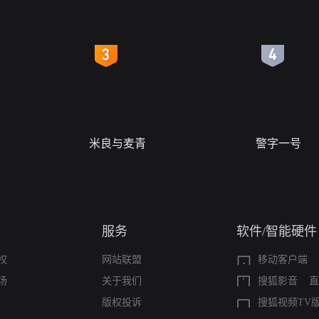
4
5
米良与麦青
警字一号
服务
软件/智能硬件
权
网站联盟
移动客户端
场
关于我们
搜狐影音
直
版权投诉
搜狐视频TV