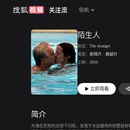
导航
陌生人
别名：
The stranger
类型：
剧情片
/
悬疑片
上映：
2010
立即观看
简介
大海在炙热的太阳下闪烁，坐落于水边雄伟的别墅投射