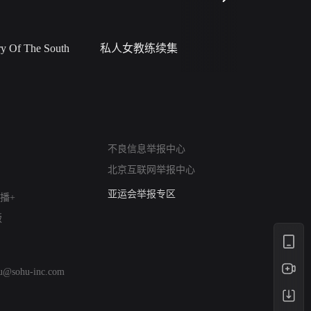
 Of The South
私人女教练续集
小二黑结
网络暴力有害信息举报
不良信息举报中心
12318 文化市场举报
北京互联网举报中心
算法推荐专项举报
亚运会举报专区
播+
涉历史虚无举报
版
网络谣言信息专项
涉政举报入口
涉未成年人举报
hu@sohu-inc.com
清朗自媒体乱象举报
涉民族宗教有害信息举报