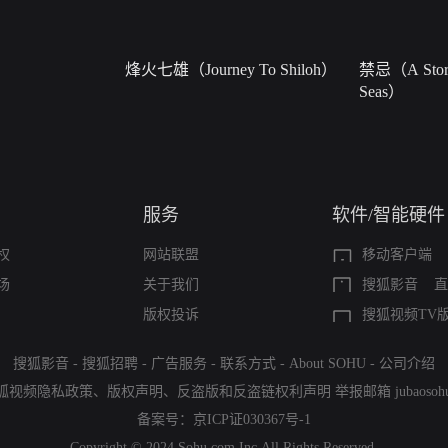
烽火七雄（Journey To Shiloh）
禁忌（A Story
Seas）
服务
软件/智能硬件
权
网站联盟
移动客户端
场
关于我们
搜狐影音
直
版权投诉
搜狐视频TV
搜狐影音
-
搜狐招聘
-
广告服务
-
联系方式
-
About SOHU
-
公司介绍
狐视频隐私政策
、
版权声明
、
反盗版和反盗链权利声明
举报邮箱
jubaoso
备案号：
京ICP证030367号-1
Copyright © 2024 Sohu.com Inc.All Rights Reserved.