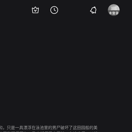
赫特
Xenia Georgia Assenza
Jurgen Schornagel
和，只是一具漂浮在泳池里的男尸破坏了这田园般的美