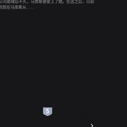
公司助理后不久，马库斯便爱上了她。在这之后，以前
到现在马库斯从……
6
7