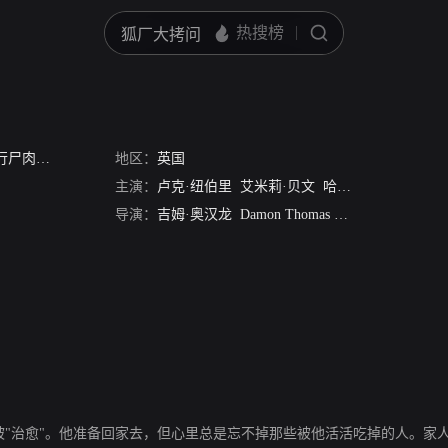
尸肉心 第二季
/
尸而复生 第二季
地区：
英国
/
僵尸回家路 第二季
/
In The Flesh Seri
主演：
卢克·纽伯里
艾米莉·贝文
哈丽特·肯斯
导演：
吉姆·奥汉龙
Damon Thomas
Alice Troughton
今已被"治愈"。他准备回家去，但心里总是忘不掉那些被他活活吃掉的人。