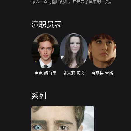
家人一直与僵尸战斗，并失去了其中的一员。
演职员表
卢克·纽伯里
艾米莉·贝文
哈丽特·肯斯
系列