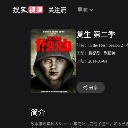
导航
复生 第二季
别名：
In the Flesh Season 2
/
行
类型：
悬疑剧
/
剧情片
上映：
2014-05-04
分享
简介
故事描述年轻人Kieren四年前死后变成了僵尸，如