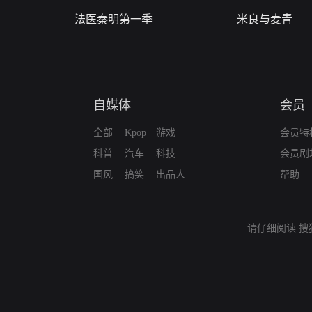
法医秦明第一季
米良与麦青
自媒体
会员
全部
Kpop
游戏
会员特
科普
汽车
科技
会员剧
国风
搞笑
出品人
帮助
请仔细阅读
搜