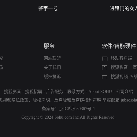
警字一号
进错门的女
服务
软件/智能硬件
权
网站联盟
移动客户端
场
关于我们
搜狐影音
直
版权投诉
搜狐视频TV
搜狐影音
-
搜狐招聘
-
广告服务
-
联系方式
-
About SOHU
-
公司介绍
狐视频隐私政策
、
版权声明
、
反盗版和反盗链权利声明
举报邮箱
jubaoso
备案号：
京ICP证030367号-1
Copyright © 2024 Sohu.com Inc.All Rights Reserved.