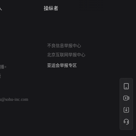
人
操纵者
风月变
网络暴力有害信息举报
不良信息举报中心
12318 文化市场举报
北京互联网举报中心
算法推荐专项举报
亚运会举报专区
播+
涉历史虚无举报
版
网络谣言信息专项
涉政举报入口
涉未成年人举报
hu@sohu-inc.com
清朗自媒体乱象举报
涉民族宗教有害信息举报
清朗·生活服务类内容举报
清朗春节网络环境整治